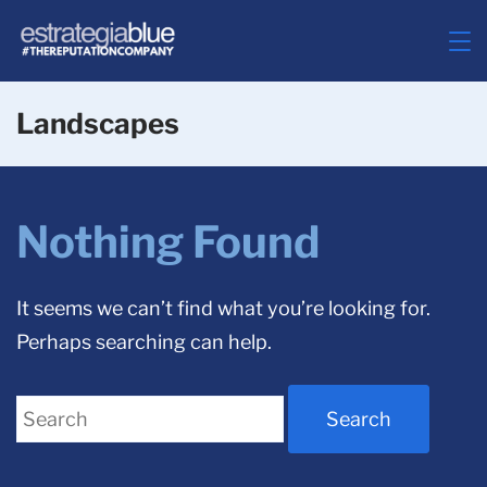
Skip
to
ESTRATEGIABLUE
content
Landscapes
Nothing Found
It seems we can’t find what you’re looking for.
Perhaps searching can help.
Search
for: