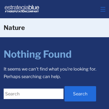
Skip
to
ESTRATEGIABLUE
content
Nature
Nothing Found
It seems we can’t find what you’re looking for.
Perhaps searching can help.
Search
for: