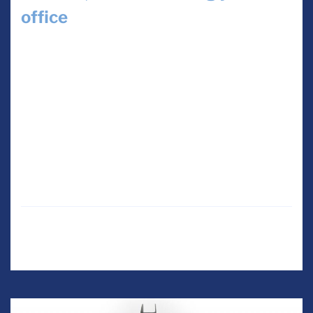
office
By
admin
December 23, 2020
“Homeschooling y home office nos hacen más
conscientes en el cuidado de nuestros
electrodomésticos” La línea de productos es
más amigable con el cuidado del medio
ambiente CDMX, diciembre 2020.- […]
Read More